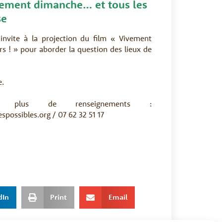
vement dimanche… et tous les
se
 invite à la projection du film « Vivement
rs ! » pour aborder la question des lieux de
e.
ur plus de renseignements :
ossibles.org / 07 62 32 51 17
dIn
Print
Email