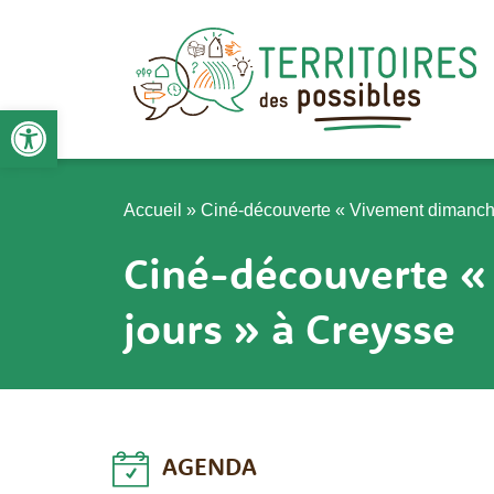
Aller
au
contenu
Ouvrir la barre d’outils
Accueil
»
Ciné-découverte « Vivement dimanche
Ciné-découverte «
jours » à Creysse
AGENDA