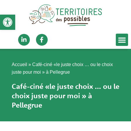
Aller
au
Ouvrir la barre d’outils
contenu
M
Linkedin-
Facebook-
in
f
Accueil
»
Café-ciné «le juste choix … ou le choix
juste pour moi » à Pellegrue
Café-ciné «le juste choix … ou le
choix juste pour moi » à
Pellegrue