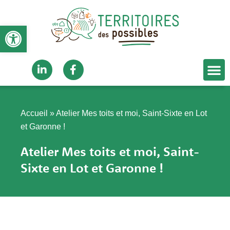
Aller
au
Ouvrir la barre d’outils
contenu
M
Linkedin-
Facebook-
in
f
Accueil
»
Atelier Mes toits et moi, Saint-Sixte en Lot
et Garonne !
Atelier Mes toits et moi, Saint-
Sixte en Lot et Garonne !