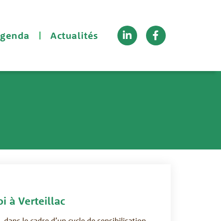
Linkedin-
Facebook-
genda
Actualités
in
f
i à Verteillac
, dans le cadre d’un cycle de sensibilisation.