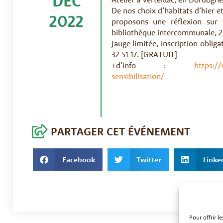
DEC
De nos choix d’habitats d’hier e
2022
proposons une réflexion sur 
bibliothèque intercommunale, 2 
Jauge limitée, inscription obliga
32 51 17. [GRATUIT]
+d’info :
https:/
sensibilisation/
PARTAGER CET ÉVÉNEMENT
Facebook
Twitter
Linke
Pour offrir l