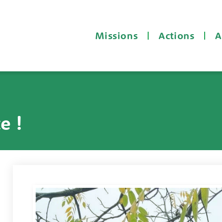
Missions
Actions
A
e !