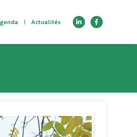
Linkedin-
Facebook-
genda
Actualités
in
f